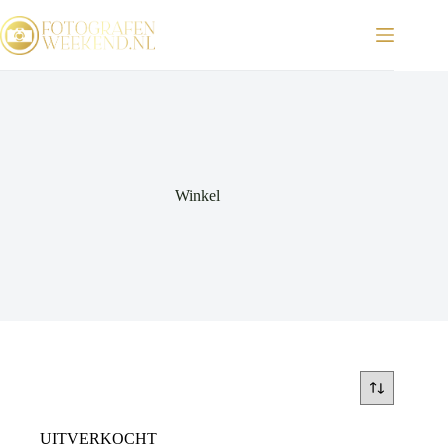
Ga
naar
de
inhoud
Winkel
UITVERKOCHT