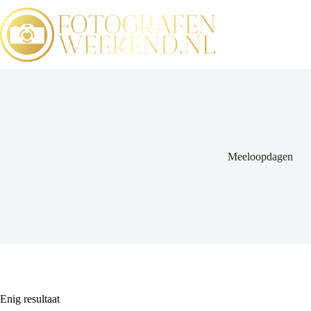
Ga
naar
de
inhoud
Meeloopdagen
Enig resultaat