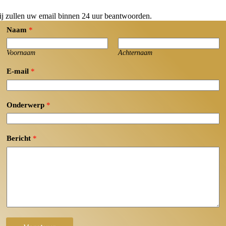
j zullen uw email binnen 24 uur beantwoorden.
Naam
*
Voornaam
Achternaam
E-mail
*
Onderwerp
*
Bericht
*