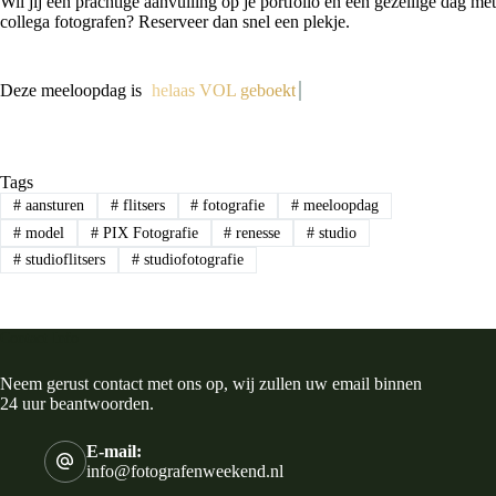
Wil jij een prachtige aanvulling op je portfolio en een gezellige dag met
collega fotografen? Reserveer dan snel een plekje.
Deze meeloopdag is
helaas VOL geboekt
Tags
#
aansturen
#
flitsers
#
fotografie
#
meeloopdag
#
model
#
PIX Fotografie
#
renesse
#
studio
#
studioflitsers
#
studiofotografie
Contact Info
Neem gerust contact met ons op, wij zullen uw email binnen
24 uur beantwoorden.
E-mail:
info@fotografenweekend.nl